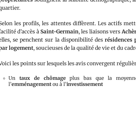
quartier.
Selon les profils, les attentes diffèrent. Les actifs met
facilité d’accès à
Saint-Germain
, les liaisons vers
Achè
elles, se penchent sur la disponibilité des
résidences 
par logement
, soucieuses de la qualité de vie et du cad
Voici les points sur lesquels les avis convergent réguliè
Un
taux de chômage
plus bas que la moyenne 
l’
emménagement
ou à l’
investissement
Une
évolution démographique
continue et une prop
d’un marché immobilier tendu mais vivant
L’existence de
secondaires logements
, qui témoign
caractère et la qualité de l’offre résidentielle
Les opinions partagées, qu’elles soient enthousiastes 
veut affiner ses critères. Prendre en compte la densit