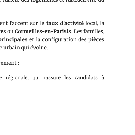
tent l’accent sur le
taux d’activité
local, la
res
ou
Cormeilles-en-Parisis
. Les familles,
principales
et la configuration des
pièces
re urbain qui évolue.
rement :
régionale, qui rassure les candidats à
ortion modérée de
logements vacants
, signe
e d’un intérêt constant pour les biens de
ou nuancées, s’avèrent précieuses pour qui
é de population, l’éventail des services et