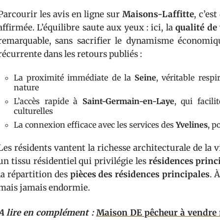
Parcourir les avis en ligne sur
Maisons-Laffitte
, c’es
affirmée. L’équilibre saute aux yeux : ici, la
qualité de 
remarquable, sans sacrifier le dynamisme économiqu
récurrente dans les retours publiés :
La proximité immédiate de la
Seine
, véritable res
nature
L’accès rapide à
Saint-Germain-en-Laye
, qui facil
culturelles
La connexion efficace avec les services des
Yvelines
, p
Les résidents vantent la richesse architecturale de la v
un tissu résidentiel qui privilégie les
résidences princ
la répartition des
pièces des résidences principales
. 
mais jamais endormie.
A lire en complément :
Maison DE pêcheur à vendre 