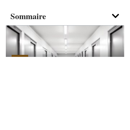
Sommaire
NEWS
Trouver un garde-meuble idéal à
Reims pour vos besoins de
stockage
6 août 2026
Contact
Mentions Légales
Sitemap