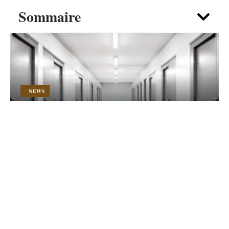
Sommaire
NEWS
Trouver un garde-meuble idéal à
Reims pour vos besoins de
stockage
6 août 2026
Contact
Mentions Légales
Sitemap
© 2025 | big-immo.com