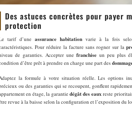
Des astuces concrètes pour payer m
protection
assurance habitation
Le tarif d’une
varie à la fois selo
pr
caractéristiques. Pour réduire la facture sans rogner sur la
franchise
niveau de garanties. Accepter une
un peu plus éle
dommag
condition d’être prêt à prendre en charge une part des
Adaptez la formule à votre situation réelle. Les options in
précieux ou des garanties qui se recoupent, gonflent rapidement
dégât des eaux
appartement en étage, la garantie
reste priorita
être revue à la baisse selon la configuration et l’exposition du 
Pour alléger la cotisation, plusieurs leviers existent :
Préférez le paiement annuel : la mensualisation entraîne souvent un