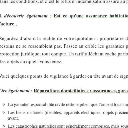
dans les conditions, et c’est le refus d’indemnisation assuré au 
Est ce qu'une assurance habitati
A découvrir également :
facture ,
Regardez d’abord la réalité de votre quotidien : propriétaire
besoins ne se ressemblent pas. Passez au crible les garanties 
protection juridique, tout compte. Un tarif alléchant cache parf
des objets auxquels vous tenez.
Voici quelques points de vigilance à garder en tête avant de sign
Réparations domiciliaires : assurances, gar
Lire également :
La garantie responsabilité civile reste le pilier, que l’on soit locatai
Les biens matériels (meubles, appareils électriques, objets précie
avant.
Les catastrophes naturelles sont généralement comprises, mais sous r