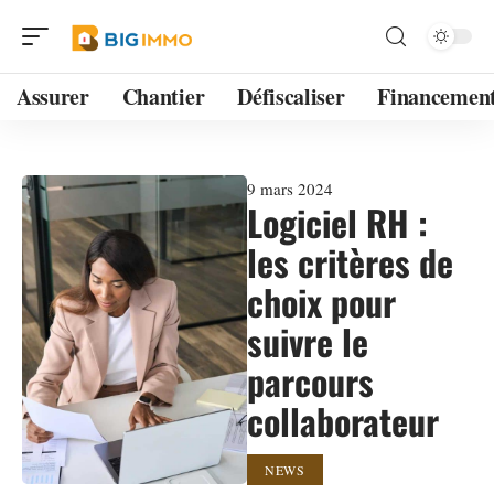
Assurer
Chantier
Défiscaliser
Financemen
9 mars 2024
Logiciel RH :
les critères de
choix pour
suivre le
parcours
collaborateur
NEWS