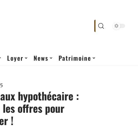
Loyer
News
Patrimoine
25
taux hypothécaire :
les offres pour
r !