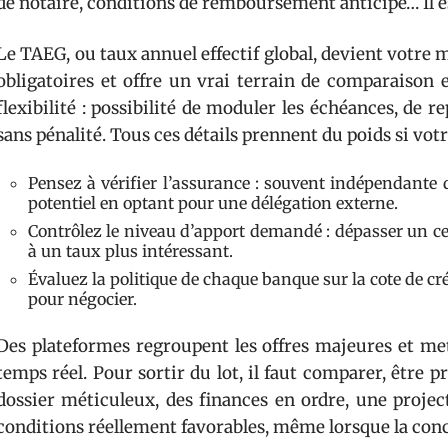
de notaire, conditions de remboursement anticipé… Il est
Le TAEG, ou taux annuel effectif global, devient votre mei
obligatoires et offre un vrai terrain de comparaison e
flexibilité : possibilité de moduler les échéances, de
sans pénalité. Tous ces détails prennent du poids si votr
Pensez à vérifier l’assurance : souvent indépendante 
potentiel en optant pour une délégation externe.
Contrôlez le niveau d’apport demandé : dépasser un ce
à un taux plus intéressant.
Évaluez la politique de chaque banque sur la cote de créd
pour négocier.
Des plateformes regroupent les offres majeures et met
temps réel. Pour sortir du lot, il faut comparer, être 
dossier méticuleux, des finances en ordre, une project
conditions réellement favorables, même lorsque la conc