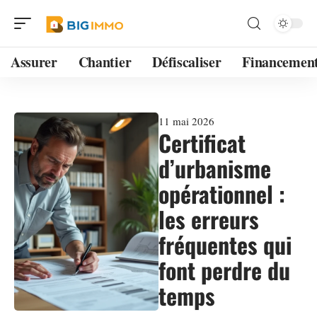
Assurer
Chantier
Défiscaliser
Financemen
11 mai 2026
Certificat
d’urbanisme
opérationnel :
les erreurs
fréquentes qui
font perdre du
temps