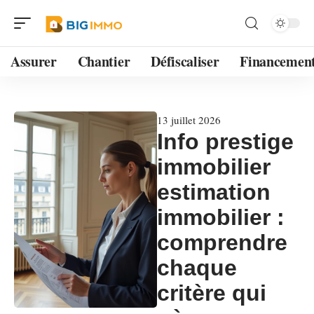
Assurer
Chantier
Défiscaliser
Financemen
13 juillet 2026
Info prestige
immobilier
estimation
immobilier :
comprendre
chaque
critère qui