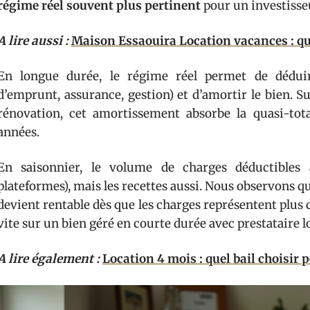
régime réel souvent plus pertinent
pour un investisse
A lire aussi :
Maison Essaouira Location vacances : que
En longue durée, le régime réel permet de déduire
d’emprunt, assurance, gestion) et d’amortir le bien. 
rénovation, cet amortissement absorbe la quasi-total
années.
En saisonnier, le volume de charges déductibles 
plateformes), mais les recettes aussi. Nous observons q
devient rentable dès que les charges représentent plus d
vite sur un bien géré en courte durée avec prestataire lo
A lire également :
Location 4 mois : quel bail choisir 