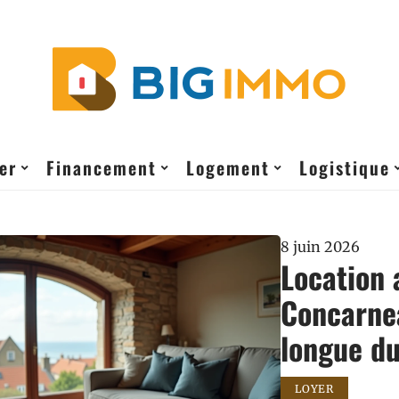
er
Financement
Logement
Logistique
8 juin 2026
Location
Concarnea
longue du
LOYER