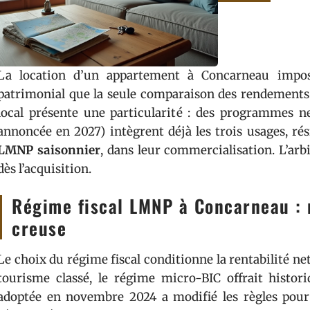
La location d’un appartement à Concarneau impose
patrimonial que la seule comparaison des rendements 
local présente une particularité : des programmes 
annoncée en 2027) intègrent déjà les trois usages, ré
LMNP saisonnier
, dans leur commercialisation. L’arbi
dès l’acquisition.
Régime fiscal LMNP à Concarneau : m
creuse
Le choix du régime fiscal conditionne la rentabilité net
tourisme classé, le régime micro-BIC offrait histor
adoptée en novembre 2024 a modifié les règles pour 