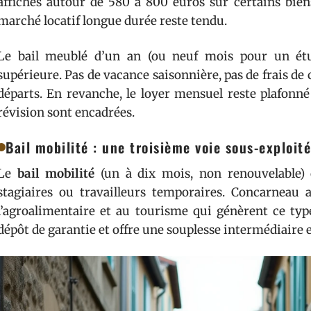
affichés autour de 580 à 800 euros sur certains bie
marché locatif longue durée reste tendu.
Le bail meublé d’un an (ou neuf mois pour un étudi
supérieure. Pas de vacance saisonnière, pas de frais de 
départs. En revanche, le loyer mensuel reste plafonné 
révision sont encadrées.
Bail mobilité : une troisième voie sous-exploit
Le
bail mobilité
(un à dix mois, non renouvelable) 
stagiaires ou travailleurs temporaires. Concarneau ac
l’agroalimentaire et au tourisme qui génèrent ce typ
dépôt de garantie et offre une souplesse intermédiaire 